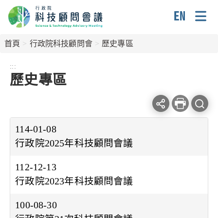
跳
到
主
Englis
要
首頁
行政院科技顧問會
歷史專區
內
容
:::
歷史專區
區
塊
Facebook
line
列
查
分
分
印
114-01-08
詢
享
享
本
行政院2025年科技顧問會議
條
頁
件
112-12-13
行政院2023年科技顧問會議
100-08-30