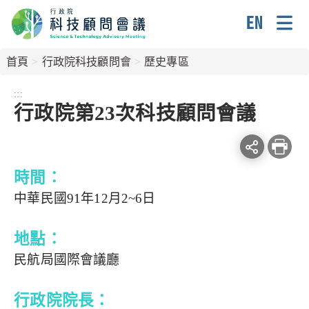
跳
到
主
Englis
要
首頁
行政院科技顧問會
歷史專區
內
容
:::
行政院第23次科技顧問會議
區
塊
Facebook
line
列
分
分
印
時間：
享
享
本
中華民國91年12月2~6日
頁
地點：
民航局國際會議廳
行政院院長：