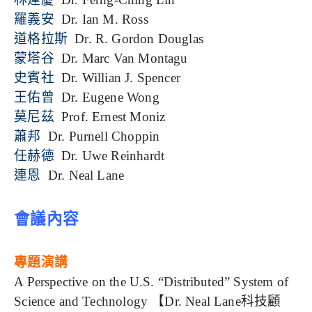
羅義安
Dr. Ian M. Ross
道格拉斯
Dr. R. Gordon Douglas
蒙塔谷
Dr. Marc Van Montagu
史賓社
Dr. Willian J. Spencer
王佑曾
Dr. Eugene Wong
莫尼茲
Prof. Ernest Moniz
蕭邦
Dr. Purnell Choppin
任赫德
Dr. Uwe Reinhardt
連恩
Dr. Neal Lane
會議內容
專題演講
A Perspective on the U.S. “Distributed” System of
Science and Technology 【Dr. Neal Lane科技顧