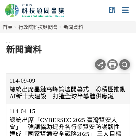
跳
到
主
Englis
要
首頁
行政院科技顧問會
新聞資料
內
容
:::
新聞資料
區
塊
Facebook
line
列
查
分
分
印
114-09-09
詢
享
享
本
總統出席晶鏈高峰論壇開幕式 盼積極推動
條
頁
AI新十大建設 打造全球半導體供應鏈
件
114-04-15
總統出席「CYBERSEC 2025 臺灣資安大
會」 強調協助提升各行業資安防護韌性
達成「國家資通安全戰略2025」 三大目標