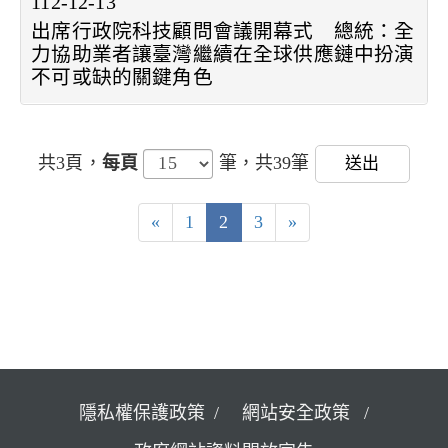
112-12-13
出席行政院科技顧問會議開幕式 總統：全
力協助業者讓臺灣繼續在全球供應鏈中扮演
不可或缺的關鍵角色
共3頁，
每頁
筆，共39筆
送出
«
1
2
3
»
隱私權保護政策
網站安全政策