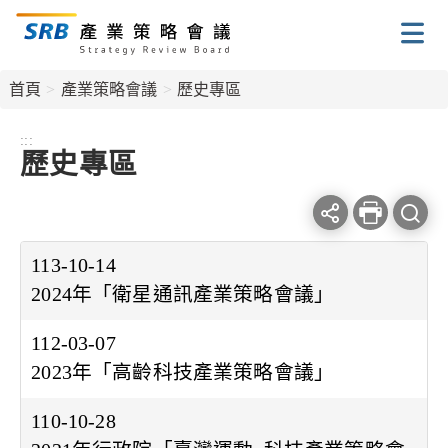
跳
到
主
要
首頁
產業策略會議
歷史專區
內
容
:::
歷史專區
區
塊
Facebook
line
列
查
分
分
印
113-10-14
詢
享
享
本
2024年「衛星通訊產業策略會議」
條
頁
件
112-03-07
2023年「高齡科技產業策略會議」
110-10-28