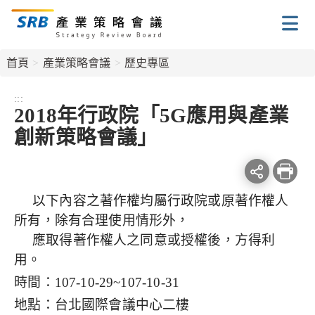
跳
到
主
要
首頁
產業策略會議
歷史專區
內
容
:::
2018年行政院「5G應用與產業
區
塊
創新策略會議」
Facebook
line
列
分
分
印
以下內容之著作權均屬行政院或原著作權人
享
享
本
所有，除有合理使用情形外，
頁
應取得著作權人之同意或授權後，方得利
用。
時間：
107-10-29~107-10-31
地點：台北國際會議中心二樓